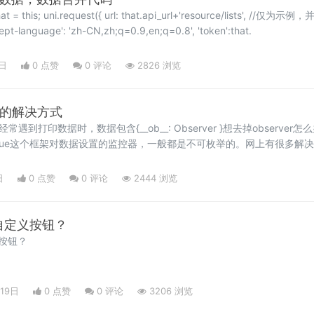
接口地址。 header: { 'accept-language': 'zh-CN,zh;q=0.9,en;q=0.8', 'token':that.
9日
0 点赞
0
评论
2826 浏览
r } 的解决方式
遇到打印数据时，数据包含{__ob__: Observer }想去掉observer怎
些数据是vue这个框架对数据设置的监控器，一般都是不可枚举的。网上有很多解
rver 是 Vue 对数据监控添加的属性，如果想去掉可以用赋值的方式。例加
ner)。
日
0 点赞
0
评论
2444 浏览
何自定义按钮？
义按钮？
19日
0 点赞
0
评论
3206 浏览