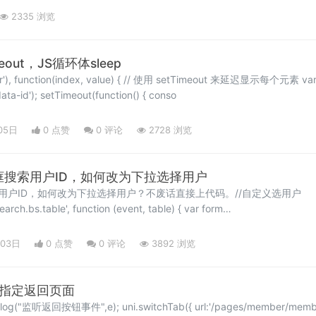
2335 浏览
eout，JS循环体sleep
value) { // 使用 setTimeout 来延迟显示每个元素 var obj =
$(this); var id = obj.attr('data-id'); setTimeout(function() { conso
05日
0 点赞
0
评论
2728 浏览
搜索框搜索用户ID，如何改为下拉选择用户
框搜索用户ID，如何改为下拉选择用户？不废话直接上代码。//自定义选用户
.bs.table', function (event, table) { var form
search);
月03日
0 点赞
0
评论
3892 浏览
按钮指定返回页面