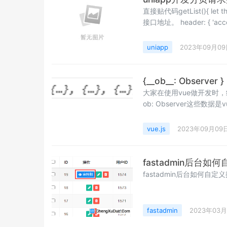
直接贴代码getList(){ let that = this; uni.request({ url: that.api_url+'resource/lists', //仅为示例，并非真实
uniapp
2023年09月0
{__ob__: Observe
大家在使用vue做开发时，经常
ob: Observer这
案：第一种：ob: Obse
Object.assign({},this.ow
vue.js
2023年09月09
fastadmin后台如
fastadmin后台如何自定
fastadmin
2023年03月