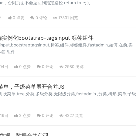
// 此处一定姚要return为true，否则页面不会返回到指定路径 return true; },
日
0 点赞
0
评论
17331 浏览
实例化bootstrap-tagsinput 标签组件
agsinput,bootstraptagsinput,标签,组件,标签组件,fastadmin,如何,在前,实
 ,标签,组件
04日
0 点赞
0
评论
2980 浏览
类树形菜单，子级菜单展开合并JS
,树状菜单,tree,分类,多级分类,无限级分类,fastadmin ,分类,树形,菜单,子级
16日
2 点赞
0
评论
4227 浏览
请求数据，数据合并代码