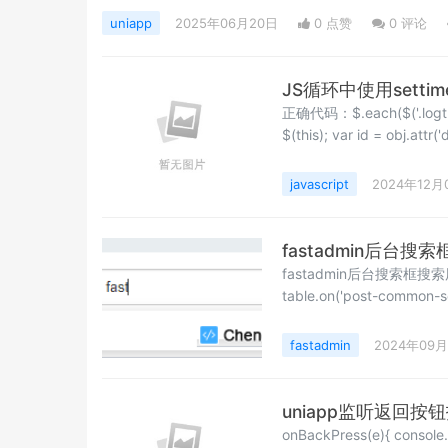
uniapp
2025年06月20日
0 点赞
0
评论
JS循环中使用settim
正确代码：$.each($('.logtr'), function(index, 
javascript
2024年12月
fastadmin后台
fastadmin后台搜索
table.on('post-common-search
=$("form",table.$common
fastadmin
2024年09
uniapp监听返回
onBackPress(e){ console.log("监听返回按钮事件",e); uni.switchTab({ url:'/pages/member/member', });