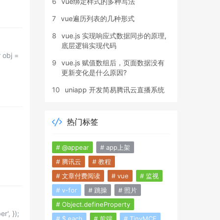
6
vue绑定样式的多种写法
7
vue遍历列表的几种形式
8
vue.js 实现响应式数据同步的原理,
底层逻辑实现代码
9
vue.js 赋值数组后，页面数据没有
更新变化是什么原因?
10
uniapp 开发简易腾讯云直播系统
热门标签
# @appear
# app上架
# 腾讯云
# 教程
# 文章付费阅读
# vue
# 监视
# v-for
# 跳操
# 照片
# Object.defineProperty
# $.each
# 前端
# TinyMCE