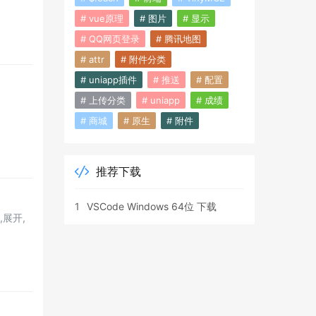
# vue原理
# 图片
# 显示
# QQ网页登录
# 腾讯地图
# attr
# 附件分类
# uniapp插件
# 推送
# 配置
# 上传分类
# uniapp
# 成绩
# 商城
# 原生
# 附件
推荐下载
1
VSCode Windows 64位 下载
,展开,