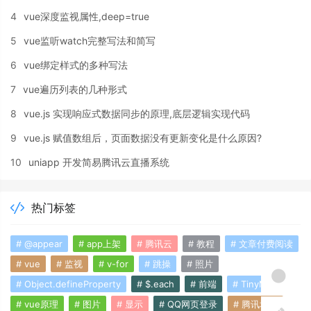
4
vue深度监视属性,deep=true
5
vue监听watch完整写法和简写
6
vue绑定样式的多种写法
7
vue遍历列表的几种形式
8
vue.js 实现响应式数据同步的原理,底层逻辑实现代码
9
vue.js 赋值数组后，页面数据没有更新变化是什么原因?
10
uniapp 开发简易腾讯云直播系统
热门标签
# @appear
# app上架
# 腾讯云
# 教程
# 文章付费阅读
# vue
# 监视
# v-for
# 跳操
# 照片
# Object.defineProperty
# $.each
# 前端
# TinyMCE
# vue原理
# 图片
# 显示
# QQ网页登录
# 腾讯地图