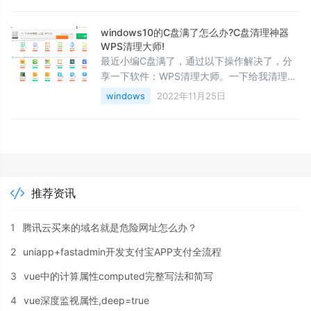
器1.完全关闭Safari浏览器。2.删除
~/Library/Cookies/HSTS.plist这个文件。3.重
windows10的C盘满了怎么办?C盘清理神器
新打开Safari即可（极少数情况下，可能需要
WPS清理大师!
重启系
最近小编C盘满了，通过以下操作解决了，分
享一下软件：WPS清理大师。一下给我清理了
30个G，真舒服，不过这个功能需要WPS的
windows
2022年11月25日
VIP哦！
推荐资讯
1
腾讯云买来的域名就是危险网址怎么办？
2
uniapp+fastadmin开发支付宝APP支付全流程
3
vue中的计算属性computed完整写法和简写
4
vue深度监视属性,deep=true