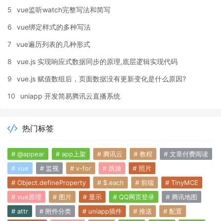
5
vue监听watch完整写法和简写
6
vue绑定样式的多种写法
7
vue遍历列表的几种形式
8
vue.js 实现响应式数据同步的原理,底层逻辑实现代码
9
vue.js 赋值数组后，页面数据没有更新变化是什么原因?
10
uniapp 开发简易腾讯云直播系统
热门标签
# @appear
# app上架
# 腾讯云
# 教程
# 文章付费阅读
# vue
# 监视
# v-for
# 跳操
# 照片
# Object.defineProperty
# $.each
# 前端
# TinyMCE
# vue原理
# 图片
# 显示
# QQ网页登录
# 腾讯地图
# attr
# 附件分类
# uniapp插件
# 推送
# 配置