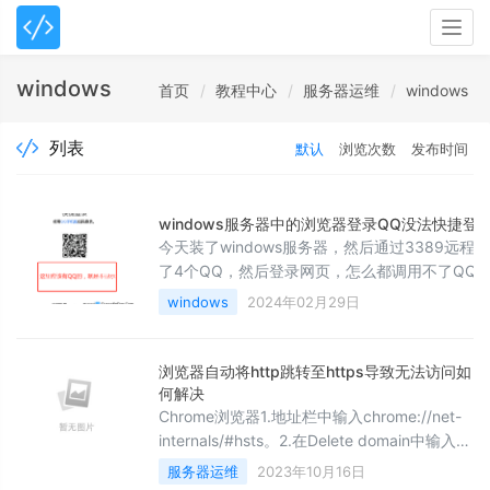
Togg
navig
windows
首页
教程中心
服务器运维
windows
列表
默认
浏览次数
发布时间
windows服务器中的浏览器登录QQ没法快捷登
今天装了windows服务器，然后通过3389远程
了4个QQ，然后登录网页，怎么都调用不了QQ
下图：经过几个小时的排查，原因是必须VNC模
windows
2024年02月29日
行。参考资料：
https://cloud.tencent.com/developer/article/
from_column=20421&from=20421
浏览器自动将http跳转至https导致无法访问如
何解决
Chrome浏览器1.地址栏中输入chrome://net-
internals/#hsts。2.在Delete domain中输入项
目的域名，并Delete（删除）。3.可以在
服务器运维
2023年10月16日
Query domain测试是否删除成功。Safari浏览