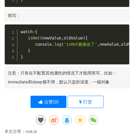
简写：
watch
:
{
isHot
(
newValue
,
oldValue
)
{
      console
.
log
(
'isHot被修改了'
,
newValue
,
oldVa
}
}
注意：只有在不配置其他属性的情况下才能用简写，比如：
immediate和deep都不用，默认只监听深度：一级对象
点赞(
0
)
打赏
本文分类：
vue.js