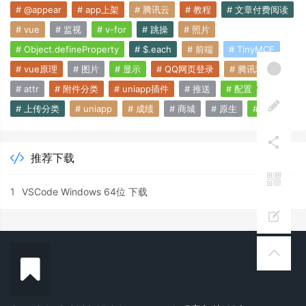
# @appear
# app上架
# 腾讯云
# 教程
# 文章付费阅读
# vue
# 监视
# v-for
# 跳操
# 照片
# Object.defineProperty
# $.each
# 前端
# TinyMCE
# vue原理
# 图片
# 显示
# QQ网页登录
# 腾讯地图
# attr
# 附件分类
# uniapp插件
# 推送
# 配置
# 上传分类
# uniapp
# 成绩
# 商城
# 原生
# 附件
推荐下载
1
VSCode Windows 64位 下载