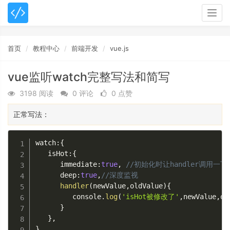
Togg
navig
首页
教程中心
前端开发
vue.js
vue监听watch完整写法和简写
3198 阅读
0 评论
0 点赞
正常写法：
watch
:
{
   isHot
:
{
      immediate
:
true
,
//初始化时让handler调用一下
      deep
:
true
,
//深度监视
handler
(
newValue
,
oldValue
)
{
         console
.
log
(
'isHot被修改了'
,
newValue
,
ol
}
}
,
}