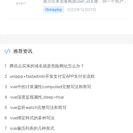
展示出来需要根据user_id去重，同一个用户不
能出现两条他的视频，于是用到group：小编
thinkphp
2022年12月07日
的代码开始是这样写的：
推荐资讯
1
腾讯云买来的域名就是危险网址怎么办？
2
uniapp+fastadmin开发支付宝APP支付全流程
3
vue中的计算属性computed完整写法和简写
4
vue深度监视属性,deep=true
5
vue监听watch完整写法和简写
6
vue绑定样式的多种写法
7
vue遍历列表的几种形式