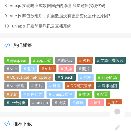
8
vue.js 实现响应式数据同步的原理,底层逻辑实现代码
9
vue.js 赋值数组后，页面数据没有更新变化是什么原因?
10
uniapp 开发简易腾讯云直播系统
热门标签
# @appear
# app上架
# 腾讯云
# 教程
# 文章付费阅读
# vue
# 监视
# v-for
# 跳操
# 照片
# Object.defineProperty
# $.each
# 前端
# TinyMCE
# vue原理
# 图片
# 显示
# QQ网页登录
# 腾讯地图
# attr
# 附件分类
# uniapp插件
# 推送
# 配置
# 上传分类
# uniapp
# 成绩
# 商城
# 原生
# 附件
推荐下载