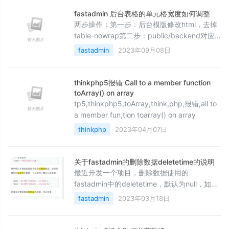
language': 'zh-CN,zh;q=0.9,en;q=0.8',
'token':that.
fastadmin 后台表格的单元格宽度如何调整
两步操作：第一步：后台模版修改html，去掉
table-nowrap第二步：public/backend对应js
中设置宽度。
fastadmin
2023年09月08日
thinkphp5报错 Call to a member function
toArray() on array
tp5,thinkphp5,toArray,think,php,报错,all to
a member fun,tion toarray() on array
thinkphp
2023年04月07日
关于fastadmin的删除数据deletetime的说明
最近开发一个项目，删除数据使用的
fastadmin中的deletetime，默认为null，如果
删除的话，deletetime为时间戳。针对这个功
fastadmin
2023年03月18日
能，在前端用户删除数据的时候，我在做项目
的时候，前端删除也使用了操作deletetime为
时间戳。这样做有个特别大的问题，这种删除