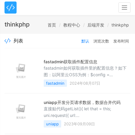
Togg
navig
thinkphp
首页
教程中心
后端开发
thinkphp
列表
默认
浏览次数
发布时间
fastadmin获取插件配置信息
fastadmin如何获取插件里的配置信息？如下
图：以阿里云OSS为例：$config =
get_addon_config('alioss');简单吧？
fastadmin
2024年08月07日
uniapp开发分页请求数据，数据合并代码
直接贴代码getList(){ let that = this;
uni.request({ url:
that.api_url+'resource/lists', //仅为示例，并
uniapp
2023年09月09日
非真实接口地址。 header: { 'accept-